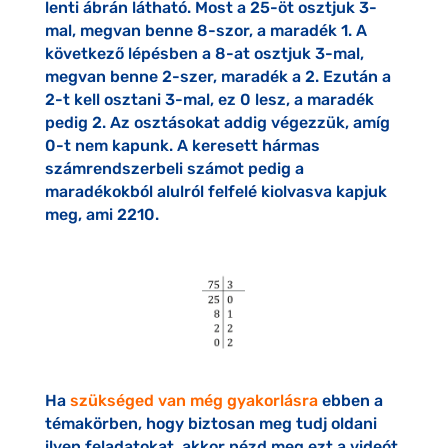
lenti ábrán látható. Most a 25-öt osztjuk 3-
mal, megvan benne 8-szor, a maradék 1. A
következő lépésben a 8-at osztjuk 3-mal,
megvan benne 2-szer, maradék a 2. Ezután a
2-t kell osztani 3-mal, ez 0 lesz, a maradék
pedig 2. Az osztásokat addig végezzük, amíg
0-t nem kapunk. A keresett hármas
számrendszerbeli számot pedig a
maradékokból alulról felfelé kiolvasva kapjuk
meg, ami 2210.
Ha
szükséged van még gyakorlásra
ebben a
témakörben, hogy biztosan meg tudj oldani
ilyen feladatokat, akkor nézd meg ezt a videót,