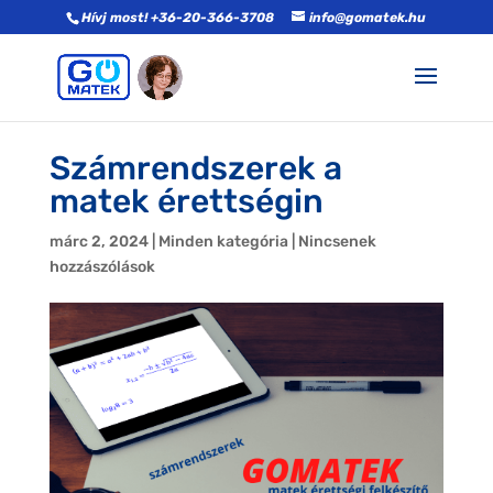
Hívj most! +36-20-366-3708
info@gomatek.hu
Számrendszerek a
matek érettségin
márc 2, 2024
|
Minden kategória
|
Nincsenek
hozzászólások