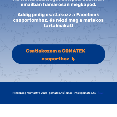
emailban hamarosan megkapod.
Addig pedig csatlakozz a Facebook
csoportomhoz, és nézd meg a matekos
tartalmakat!
Csatlakozom a GOMATEK
csoporthoz
Minden jog fenntartva 2023 | gomatek.hu | email: info@gomatek.hu |
ÁSZF