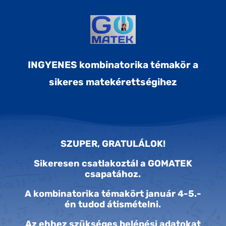
INGYENES kombinatorika témakör a
sikeres matekérettségihez
SZUPER, GRATULÁLOK!
Sikeresen csatlakoztál a GOMATEK
csapatához.
A kombinatorika témakört január 4-5.-
én tudod átismételni.
Az ehhez szükséges belépési adatokat