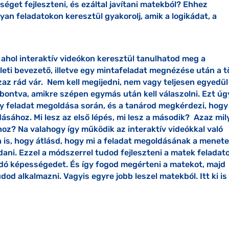
séget fejleszteni, és ezáltal javítani matekból? Ehhez
an feladatokon keresztül gyakorolj, amik a logikádat, a
, ahol interaktív videókon keresztül tanulhatod meg a
életi bevezető, illetve egy mintafeladat megnézése után a t
zaz rád vár. Nem kell megijedni, nem vagy teljesen egyedül
bontva, amikre szépen egymás után kell válaszolni. Ezt úg
gy feladat megoldása során, és a tanárod megkérdezi, hogy
dásához. Mi lesz az első lépés, mi lesz a második? Azaz mi
oz? Na valahogy így működik az interaktív videókkal való
an is, hogy átlásd, hogy mi a feladat megoldásának a menete
ani. Ezzel a módszerrel tudod fejleszteni a matek feladat
 képességedet. És így fogod megérteni a matekot, majd
dod alkalmazni. Vagyis egyre jobb leszel matekból. Itt ki is