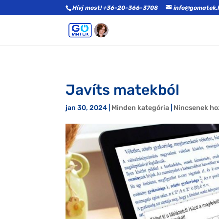
Hívj most! +36-20-366-3708
info@gomatek.
Javíts matekból
jan 30, 2024
|
Minden kategória
|
Nincsenek ho