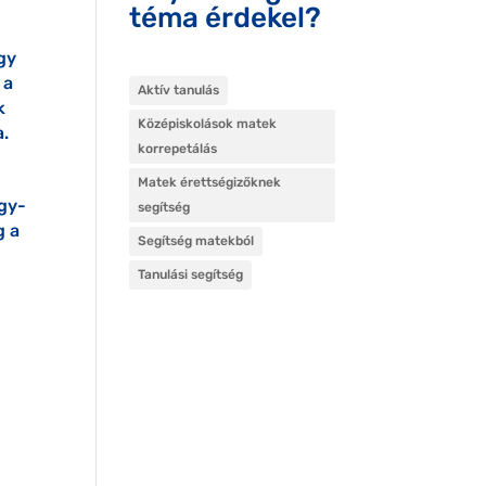
téma érdekel?
gy
 a
Aktív tanulás
k
Középiskolások matek
a.
korrepetálás
Matek érettségizőknek
egy-
segítség
g a
Segítség matekból
Tanulási segítség