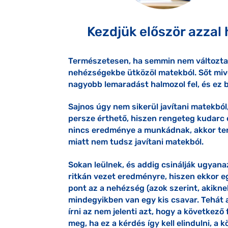
Kezdjük először azzal
Természetesen, ha semmin nem változta
nehézségekbe ütközöl matekból. Sőt mive
nagyobb lemaradást halmozol fel, és ez b
Sajnos úgy nem sikerül javítani matekból
persze érthető, hiszen rengeteg kudarc é
nincs eredménye a munkádnak, akkor term
miatt nem tudsz javítani matekból.
Sokan leülnek, és addig csinálják ugyanaz
ritkán vezet eredményre, hiszen ekkor 
pont az a nehézség (azok szerint, akikn
mindegyikben van egy kis csavar. Tehát 
írni az nem jelenti azt, hogy a következő
meg, ha ez a kérdés így kell elindulni, a 