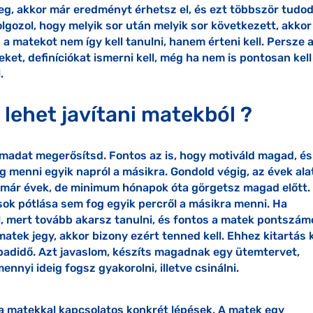
g, akkor már eredményt érhetsz el, és ezt többször tudo
lgozol, hogy melyik sor után melyik sor következett, akkor
 a matekot nem így kell tanulni, hanem érteni kell. Persze 
leket, definíciókat ismerni kell, még ha nem is pontosan kell
.
lehet javítani matekból ?
almadat megerősítsd. Fontos az is, hogy motiváld magad, és
og menni egyik napról a másikra. Gondold végig, az évek ala
 már évek, de minimum hónapok óta görgetsz magad előtt.
ások pótlása sem fog egyik percről a másikra menni. Ha
ól, mert tovább akarsz tanulni, és fontos a matek pontszá
matek jegy, akkor bizony ezért tenned kell. Ehhez kitartás k
badidő. Azt javaslom, készíts magadnak egy ütemtervet,
nnyi ideig fogsz gyakorolni, illetve csinálni.
a matekkal kapcsolatos konkrét lépések. A matek egy