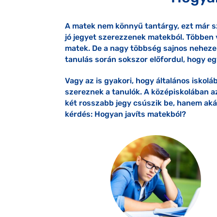
A matek nem könnyű tantárgy, ezt már sz
jó jegyet szerezzenek matekból. Többen v
matek. De a nagy többség sajnos nehezen
tanulás során sokszor előfordul, hogy e
Vagy az is gyakori, hogy általános iskol
szereznek a tanulók. A középiskolában a
két rosszabb jegy csúszik be, hanem aká
kérdés: Hogyan javíts matekból?