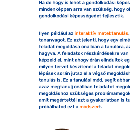
Na de hogy is lehet a gondolkodási képes
mindenképpen arra van szükség, hogy oly
gondolkodási képességedet fejlesztik.
Ilyen például az
interaktív matektanulás
tananyagot. Ez azt jelenti, hogy egy elm
feladat megoldása önállóan a tanulóra, a
hagyva. A feladatok részkérdésekre van 
képzeld el, mint ahogy órán elindultok e
milyen tervet készítenél a feladat megol
lépések során jutsz el a végső megoldásh
tanulás is. Ez a tanulási mód, segít abb
azaz megtanulj önállóan feladatot megold
megoldáshoz szükséges problémamegoldó
amit megértettél azt a gyakorlatban is tu
próbálhatod ezt a
módszer
t.