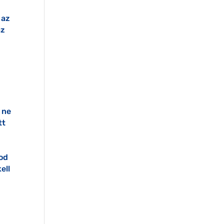
d
 az
az
 ne
tt
mod
ell