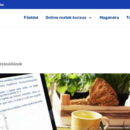
hu
Főoldal
Online matek kurzus
Magánóra
T
zzászólások