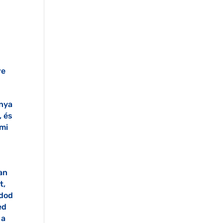
re
ánya
, és
ami
an
t,
udod
ed
 a