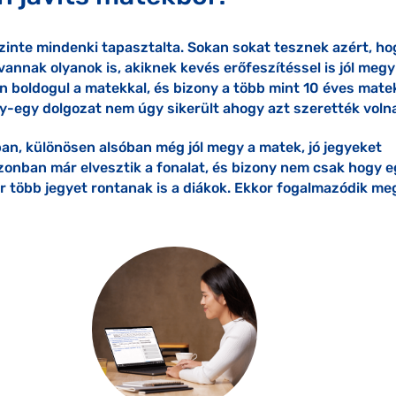
inte mindenki tapasztalta. Sokan sokat tesznek azért, ho
annak olyanok is, akiknek kevés erőfeszítéssel is jól megy
 boldogul a matekkal, és bizony a több mint 10 éves mate
gy-egy dolgozat nem úgy sikerült ahogy azt szerették voln
ában, különösen alsóban még jól megy a matek, jó jegyeket
zonban már elvesztik a fonalat, és bizony nem csak hogy 
r több jegyet rontanak is a diákok. Ekkor fogalmazódik me