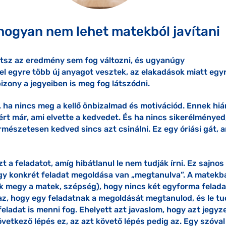
 hogyan nem lehet matekból javítani
tsz az eredmény sem fog változni, és ugyanúgy
l egyre több új anyagot vesztek, az elakadások miatt egy
izony a jegyeiben is meg fog látszódni.
, ha nincs meg a kellő önbizalmad és motivációd. Ennek hi
rt már, ami elvette a kedvedet. És ha nincs sikerélményed
észetesen kedved sincs azt csinálni. Ez egy óriási gát, 
t a feladatot, amíg hibátlanul le nem tudják írni. Ez sajnos
egy konkrét feladat megoldása van „megtanulva”. A matekb
ek megy a matek, szépség), hogy nincs két egyforma felada
az, hogy egy feladatnak a megoldását megtanulod, és le t
 feladat is menni fog. Ehelyett azt javaslom, hogy azt jegyz
következő lépés ez, az azt követő lépés pedig az. Egy szóval