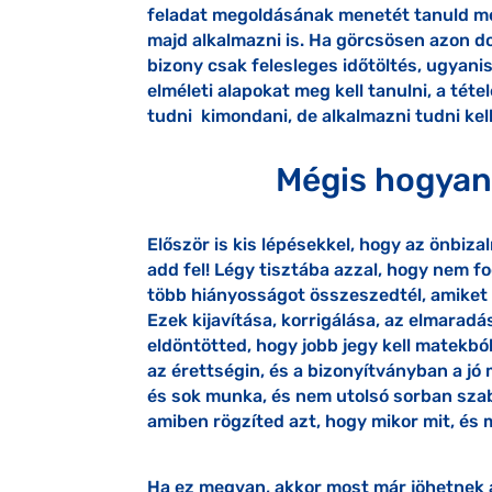
feladat megoldásának menetét tanuld me
majd alkalmazni is. Ha görcsösen azon do
bizony csak felesleges időtöltés, ugyanis
elméleti alapokat meg kell tanulni, a téte
tudni kimondani, de alkalmazni tudni kell
Mégis hogyan 
Először is kis lépésekkel, hogy az önbiz
add fel! Légy tisztába azzal, hogy nem f
több hiányosságot összeszedtél, amiket
Ezek kijavítása, korrigálása, az elmarad
eldöntötted, hogy jobb jegy kell matekb
az érettségin, és a bizonyítványban a jó 
és sok munka, és nem utolsó sorban sza
amiben rögzíted azt, hogy mikor mit, és me
Ha ez megvan, akkor most már jöhetnek 