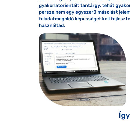
gyakorlatorientált tantárgy, tehát gyakor
persze nem egy egyszerű másolást jelen
feladatmegoldó képességet kell fejleszt
használtad.
Így