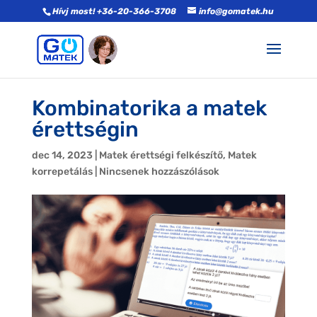
Hívj most! +36-20-366-3708
info@gomatek.hu
Kombinatorika a matek
érettségin
dec 14, 2023
|
Matek érettségi felkészítő
,
Matek
korrepetálás
|
Nincsenek hozzászólások