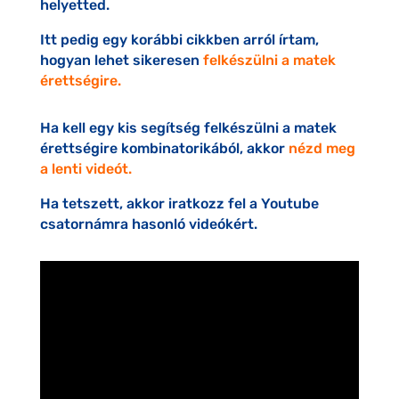
helyetted.
Itt pedig egy korábbi cikkben arról írtam,
hogyan lehet sikeresen
felkészülni a matek
érettségire.
Ha kell egy kis segítség felkészülni a matek
érettségire kombinatorikából, akkor
nézd meg
a lenti videót.
Ha tetszett, akkor iratkozz fel a Youtube
csatornámra hasonló videókért.