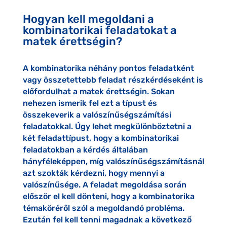
Hogyan kell megoldani a
kombinatorikai feladatokat a
matek érettségin?
A kombinatorika néhány pontos feladatként
vagy összetettebb feladat részkérdéseként is
előfordulhat a matek érettségin. Sokan
nehezen ismerik fel ezt a típust és
összekeverik a valószínűségszámítási
feladatokkal. Úgy lehet megkülönböztetni a
két feladattípust, hogy a kombinatorikai
feladatokban a kérdés általában
hányféleképpen, míg valószínűségszámításnál
azt szokták kérdezni, hogy mennyi a
valószínűsége. A feladat megoldása során
először el kell dönteni, hogy a kombinatorika
témaköréről szól a megoldandó probléma.
Ezután fel kell tenni magadnak a következő