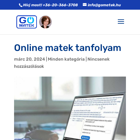
Hívj most! +36-20-366-3708
info@gomatek.hu
Online matek tanfolyam
márc 20, 2024
|
Minden kategória
|
Nincsenek
hozzászólások