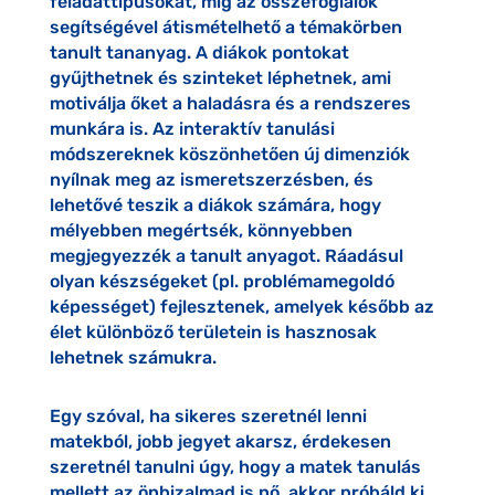
feladattípusokat, míg az összefoglalók
segítségével átismételhető a témakörben
tanult tananyag. A diákok pontokat
gyűjthetnek és szinteket léphetnek, ami
motiválja őket a haladásra és a rendszeres
munkára is. Az interaktív tanulási
módszereknek köszönhetően új dimenziók
nyílnak meg az ismeretszerzésben, és
lehetővé teszik a diákok számára, hogy
mélyebben megértsék, könnyebben
megjegyezzék a tanult anyagot. Ráadásul
olyan készségeket (pl. problémamegoldó
képességet) fejlesztenek, amelyek később az
élet különböző területein is hasznosak
lehetnek számukra.
Egy szóval, ha sikeres szeretnél lenni
matekból, jobb jegyet akarsz, érdekesen
szeretnél tanulni úgy, hogy a matek tanulás
mellett az önbizalmad is nő, akkor próbáld ki