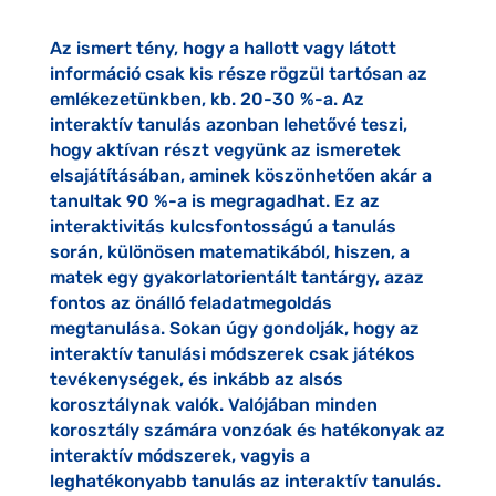
Az ismert tény, hogy a hallott vagy látott
információ csak kis része rögzül tartósan az
emlékezetünkben, kb. 20-30 %-a. Az
interaktív tanulás azonban lehetővé teszi,
hogy aktívan részt vegyünk az ismeretek
elsajátításában, aminek köszönhetően akár a
tanultak 90 %-a is megragadhat. Ez az
interaktivitás kulcsfontosságú a tanulás
során, különösen matematikából, hiszen, a
matek egy gyakorlatorientált tantárgy, azaz
fontos az önálló feladatmegoldás
megtanulása. Sokan úgy gondolják, hogy az
interaktív tanulási módszerek csak játékos
tevékenységek, és inkább az alsós
korosztálynak valók. Valójában minden
korosztály számára vonzóak és hatékonyak az
interaktív módszerek, vagyis a
leghatékonyabb tanulás az interaktív tanulás.