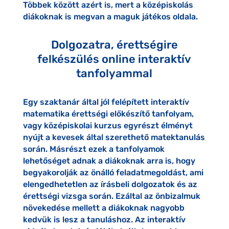
Többek között azért is, mert a középiskolás
diákoknak is megvan a maguk játékos oldala.
Dolgozatra, érettségire
felkészülés online interaktív
tanfolyammal
Egy szaktanár által jól felépített interaktív
matematika érettségi előkészítő tanfolyam,
vagy középiskolai kurzus egyrészt élményt
nyújt a kevesek által szerethető matektanulás
során. Másrészt ezek a tanfolyamok
lehetőséget adnak a diákoknak arra is, hogy
begyakorolják az önálló feladatmegoldást, ami
elengedhetetlen az írásbeli dolgozatok és az
érettségi vizsga során. Ezáltal az önbizalmuk
növekedése mellett a diákoknak nagyobb
kedvük is lesz a tanuláshoz. Az interaktív