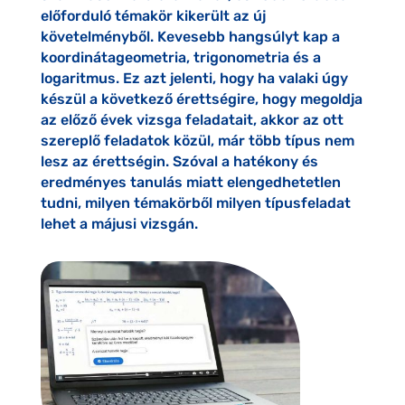
előforduló témakör kikerült az új
követelményből. Kevesebb hangsúlyt kap a
koordinátageometria, trigonometria és a
logaritmus. Ez azt jelenti, hogy ha valaki úgy
készül a következő érettségire, hogy megoldja
az előző évek vizsga feladatait, akkor az ott
szereplő feladatok közül, már több típus nem
lesz az érettségin. Szóval a hatékony és
eredményes tanulás miatt elengedhetetlen
tudni, milyen témakörből milyen típusfeladat
lehet a májusi vizsgán.