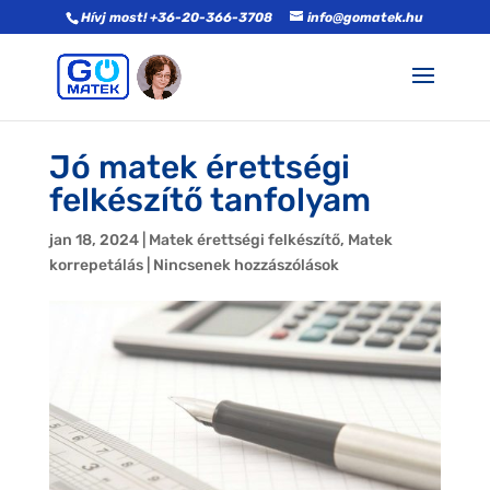
Hívj most! +36-20-366-3708
info@gomatek.hu
Jó matek érettségi
felkészítő tanfolyam
jan 18, 2024
|
Matek érettségi felkészítő
,
Matek
korrepetálás
|
Nincsenek hozzászólások