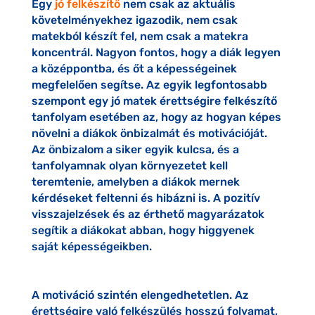
Egy
jó felkészítő
nem csak az aktuális
követelményekhez igazodik, nem csak
matekból készít fel, nem csak a matekra
koncentrál. Nagyon fontos, hogy a diák legyen
a középpontba, és őt a képességeinek
megfelelően segítse. Az egyik legfontosabb
szempont egy jó matek érettségire felkészítő
tanfolyam esetében az, hogy az hogyan képes
növelni a diákok önbizalmát és motivációját.
Az önbizalom a siker egyik kulcsa, és a
tanfolyamnak olyan környezetet kell
teremtenie, amelyben a diákok mernek
kérdéseket feltenni és hibázni is. A pozitív
visszajelzések és az érthető magyarázatok
segítik a diákokat abban, hogy higgyenek
saját képességeikben.
A motiváció szintén elengedhetetlen. Az
érettségire való felkészülés hosszú folyamat,