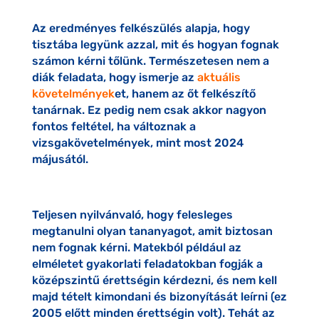
Az eredményes felkészülés alapja, hogy
tisztába legyünk azzal, mit és hogyan fognak
számon kérni tőlünk. Természetesen nem a
diák feladata, hogy ismerje az
aktuális
követelmények
et, hanem az őt felkészítő
tanárnak. Ez pedig nem csak akkor nagyon
fontos feltétel, ha változnak a
vizsgakövetelmények, mint most 2024
májusától.
Teljesen nyilvánvaló, hogy felesleges
megtanulni olyan tananyagot, amit biztosan
nem fognak kérni. Matekból például az
elméletet gyakorlati feladatokban fogják a
középszintű érettségin kérdezni, és nem kell
majd tételt kimondani és bizonyítását leírni (ez
2005 előtt minden érettségin volt). Tehát az